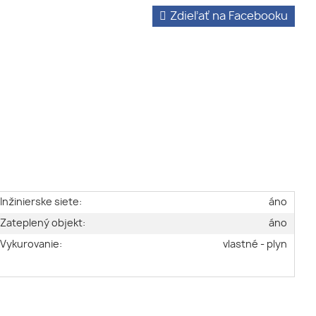
Zdieľať na Facebooku
Inžinierske siete:
áno
Zateplený objekt:
áno
Vykurovanie:
vlastné - plyn