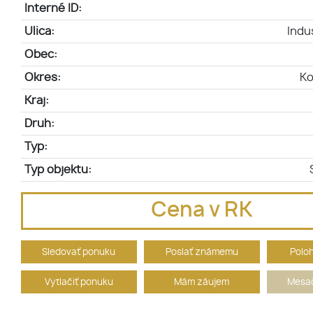
Interné ID:
Ulica:
Indu
Obec:
Okres:
Ko
Kraj:
Druh:
Typ:
Typ objektu:
Cena v RK
Sledovať ponuku
Poslať známemu
Polo
Vytlačiť ponuku
Mám záujem
Mesač