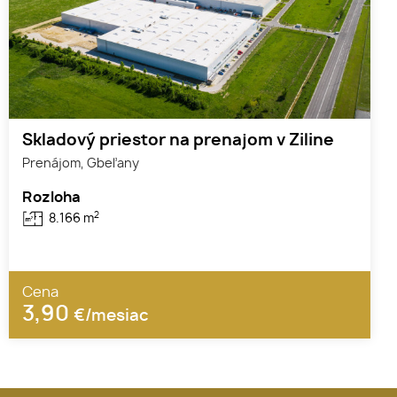
Skladový priestor na prenajom v Ziline
Prenájom, Gbeľany
Rozloha
2
8.166 m
Cena
3,90
€/mesiac