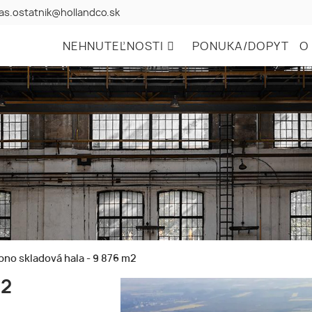
as.ostatnik@hollandco.sk
NEHNUTEĽNOSTI
PONUKA/DOPYT
O
no skladová hala - 9 876 m2
m2