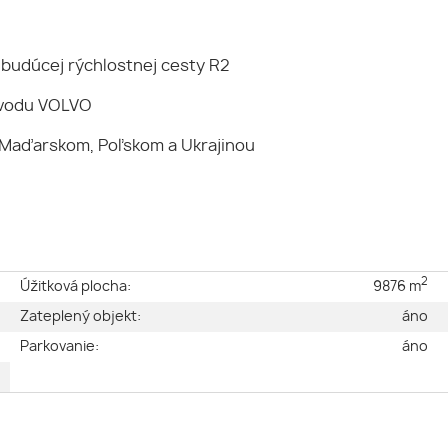
a budúcej rýchlostnej cesty R2
ávodu VOLVO
 Maďarskom, Poľskom a Ukrajinou
2
e
Úžitková plocha:
9876 m
é
Zateplený objekt:
áno
a
Parkovanie:
áno
2