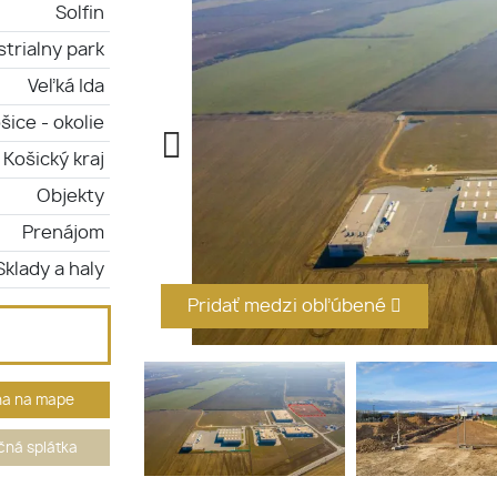
Solfin
strialny park
Veľká Ida
šice - okolie
Košický kraj
Objekty
Prenájom
Sklady a haly
Pridať medzi obľúbené
ha na mape
ná splátka