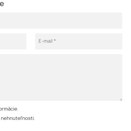
me
ormácie.
 nehnuteľnosti.