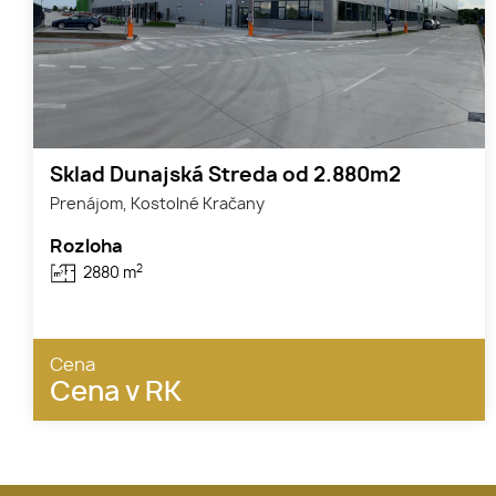
Sklad Dunajská Streda od 2.880m2
Prenájom, Kostolné Kračany
Rozloha
2
2880 m
Cena
Cena v RK