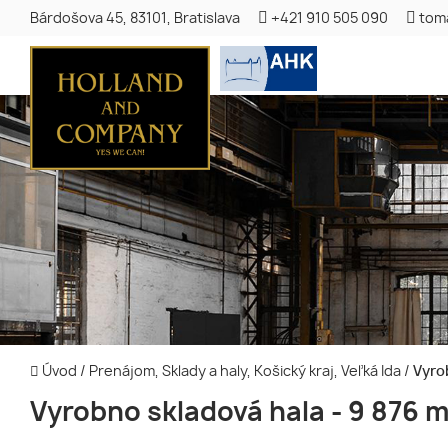
Bárdošova 45, 83101, Bratislava
+421 910 505 090
tom
Úvod
/
Prenájom, Sklady a haly, Košický kraj, Veľká Ida
/
Vyrob
Vyrobno skladová hala - 9 876 