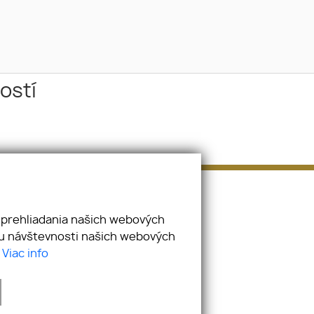
ostí
E-mail
tomas.ostatnik@hollandco.sk
 prehliadania našich webových
zu návštevnosti našich webových
.
Viac info
webex.digital
-
REALVIA.sk