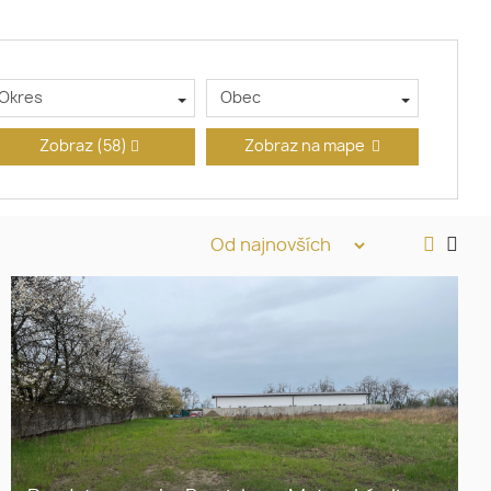
Okres
Obec
Zobraz
(58)
Zobraz na mape