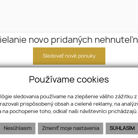
ielanie novo pridaných nehnuteľn
Sledovať nové ponuky
Používame cookies
Telefón
+421 910 505 090
ológie sledovania používame na zlepšenie vášho zážitku z
brazovali prispôsobený obsah a cielené reklamy, na analý
a na pochopenie toho, odkiaľ naši návštevníci prichádzajú
Nesúhlasím
Zmeniť moje nastavenia
SÚHLASÍM