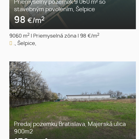
Priemyselný pozemok 9 060 m² so
stavebným povolením, Šelpice
98
2
€/m
2
2
9060 m
|
Priemyselná zóna
|
98 €/m
., Šelpice,
Predaj pozemku Bratislava, Majerská ulica
900m2