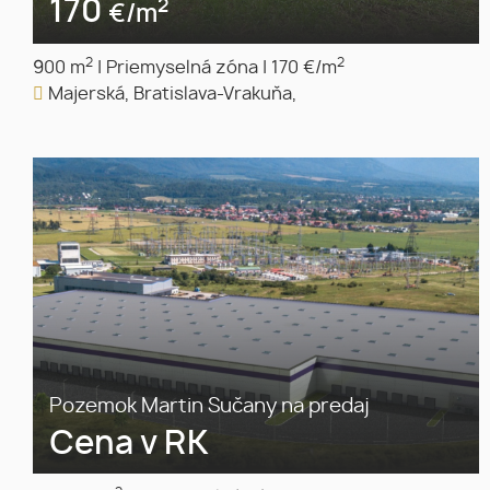
170
2
€/m
2
2
900 m
|
Priemyselná zóna
|
170 €/m
Majerská, Bratislava-Vrakuňa,
Pozemok Martin Sučany na predaj
Cena v RK