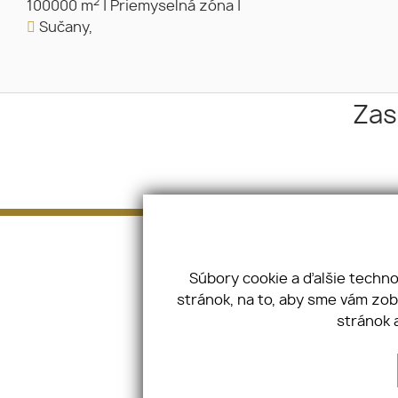
2
100000 m
|
Priemyselná zóna
|
Sučany,
Zas
Adresa
Bárdošova 45, 83101, Bratislava
Súbory cookie a ďalšie techn
IČO: 51811294 DIČ: 2120798834
stránok, na to, aby sme vám zo
stránok 
Úvod
Pozemky