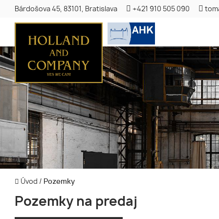
Bárdošova 45, 83101, Bratislava
+421 910 505 090
tom
Úvod
/
Pozemky
Pozemky na predaj