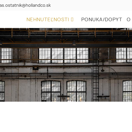
as.ostatnik@hollandco.sk
NEHNUTEĽNOSTI
PONUKA/DOPYT
O