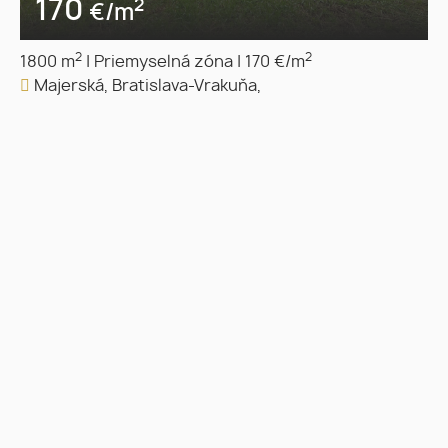
170
2
€/m
2
2
1800 m
|
Priemyselná zóna
|
170 €/m
Majerská, Bratislava-Vrakuňa,