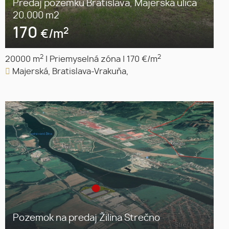
Predaj pozemku Bratislava, Majerská ulica
20.000 m2
170
2
€/m
2
2
20000 m
|
Priemyselná zóna
|
170 €/m
Majerská, Bratislava-Vrakuňa,
Pozemok na predaj Žilina Strečno