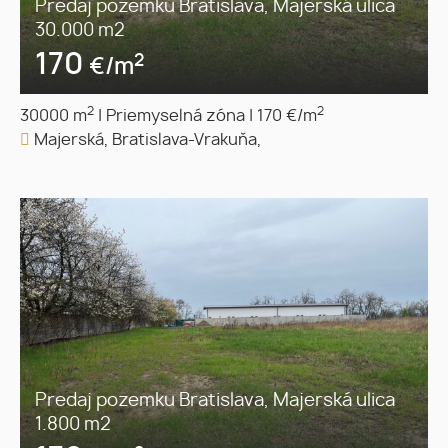
Predaj pozemku Bratislava, Majerská ulica
30.000 m2
170
2
€/m
2
2
30000 m
|
Priemyselná zóna
|
170 €/m
Majerská, Bratislava-Vrakuňa,
Predaj pozemku Bratislava, Majerská ulica
1.800 m2