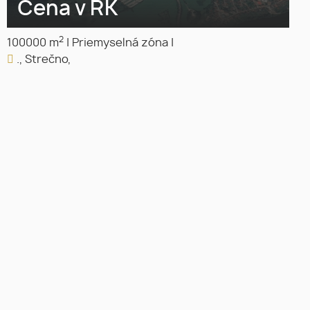
Cena v RK
2
100000 m
|
Priemyselná zóna
|
., Strečno,