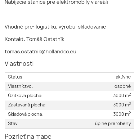
Nabíjacie stanice pre elektromobily v areáli
Vhodné pre: logistiku, výrobu, skladovanie
Kontakt: Tomáš Ostatník
tomas.ostatnik@hollandco.eu
Vlastnosti
Status:
aktívne
Vlastníctvo:
osobné
2
Úžitková plocha:
3000 m
2
Zastavaná plocha:
3000 m
2
Skladová plocha:
3000 m
Stav:
úplne prerobený
Pozrieť na mape