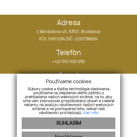
Adresa
Bárdošova 45, 83101, Bratislava
IČO: 51811294 DIČ: 2120798834
Telefón
+421 910 505 090
E-mail
Používame cookies
tomas.ostatnik@hollandco.sk
Súbory cookie a ďalšie technológie sledovania
používame na zlepšenie vášho zážitku z
prehliadania našich webových stránok, na to, aby
sme vám zobrazovali prispôsobený obsah a cielené
Úvod
reklamy, na analýzu návštevnosti našich webových
stránok a na pochopenie toho, odkiaľ naši
Blog
návštevníci prichádzajú.
Viac info
Kontakt
SÚHLASÍM
Pozemky
Komerčné objekty