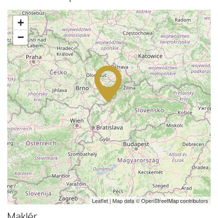
+
−
Leaflet
| Map data ©
OpenStreetMap
contributors
Maklér