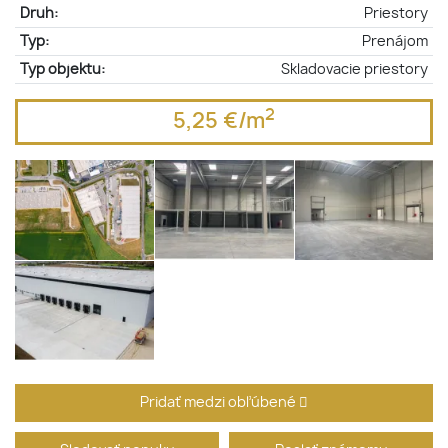
Druh:
Priestory
Typ:
Prenájom
Typ objektu:
Skladovacie priestory
2
5,25 €/m
Pridať medzi obľúbené