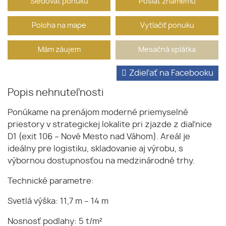
Sledovať ponuku
Poslať známemu
Poloha na mape
Vytlačiť ponuku
Mám záujem
Mesačná splátka
Zdieľať na Facebooku
Popis nehnuteľnosti
Ponúkame na prenájom moderné priemyselné
priestory v strategickej lokalite pri zjazde z diaľnice
D1 (exit 106 – Nové Mesto nad Váhom). Areál je
ideálny pre logistiku, skladovanie aj výrobu, s
výbornou dostupnosťou na medzinárodné trhy.
Technické parametre:
Svetlá výška: 11,7 m – 14 m
Nosnosť podlahy: 5 t/m²